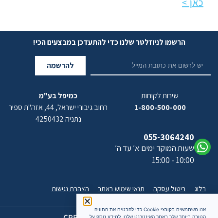
כאן >
הרשמו לניוזלטר שלנו כדי להתעדכן במבצעים הכי!
להרשמה
שירות לקוחות
כמיפל בע"מ
1-800-500-000
רחוב גיבורי ישראל, 44, אזה"ת ספיר
נתניה 4250432
055-3064240
שעות המוקד ימים א׳ עד ה׳
10:00 - 15:00
בלוג
ביטול עסקה
תנאי שימוש באתר
הצהרת נגישות
אנו משתמשים בקובצי Cookie כדי להבטיח את החוויה
כל הזכויות שמורות 2026 CPB
הטובה ביותר שלך באתר האינטרנט שלנו. למידע נוסף על