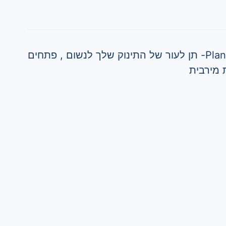
מוצצי אולטרה אייר Plant-based- תן לעור של התינוק שלך לנשום , פתחים
ת מירבית