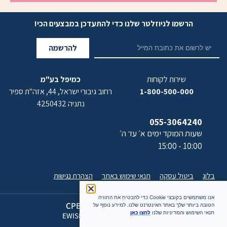
הרשמו לניוזלטר שלנו כדי להתעדכן במבצעים הכי!
להרשמה
שירות לקוחות
כמיפל בע"מ
1-800-500-000
רחוב גיבורי ישראל, 44, אזה"ת ספיר
נתניה 4250432
055-3064240
שעות המוקד ימים א׳ עד ה׳
10:00 - 15:00
בלוג
ביטול עסקה
תנאי שימוש באתר
הצהרת נגישות
אנו משתמשים בקובצי Cookie כדי להבטיח את החוויה
כל הזכויות שמורות 2026 CPB
הטובה ביותר שלך באתר האינטרנט שלנו. למידע נוסף על
תנאי השימוש והמדיניות שלנו
לחצו כאן
האתר מעוצב ומתוחזק על ידי EWISE