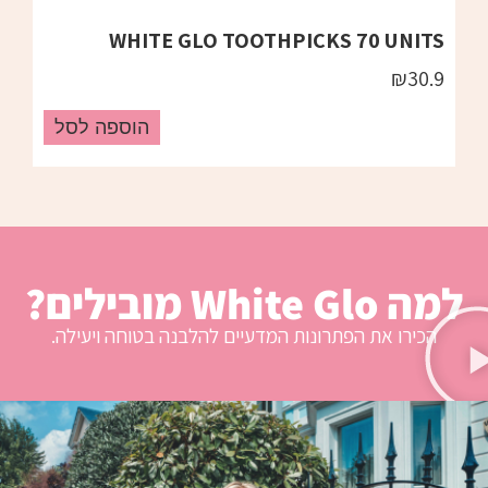
TS
WHITE GLO TOOTHPICKS 70 UNITS
0.9
₪
30.9
הוספה לסל
למה White Glo מובילים?
הכירו את הפתרונות המדעיים להלבנה בטוחה ויעילה.