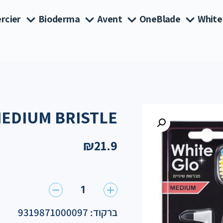
rcier
Bioderma
Avent
OneBlade
White
EDIUM BRISTLE
₪
21.9
1
ברקוד: 9319871000097