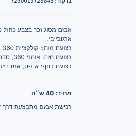
ברקוד: 7290019729846
אבזם מסוג זכר בצבע כחול כ
ארגובייבי:
רצועת מותן: קולקציית 360 (עם סקוטש).
רצועת חזה: אומני 360, סדרת אוריג'ינל, ארלום, אדפט, קולקציית 360.
רצועת כתף: אדפט, אמברייס
מחיר: 40 ש״ח
רכישת אבזם מתבצעת דרך ש