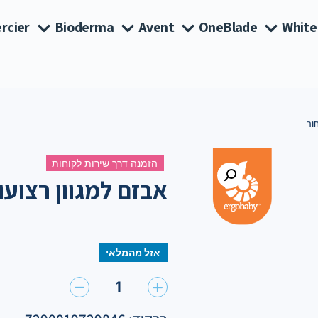
rcier
Bioderma
Avent
OneBlade
White
ור
הזמנה דרך שירות לקוחות
אבזם למגוון רצועו
אזל מהמלאי
1