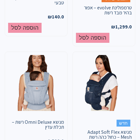
טבעי
טרמפולינת evolve – אפור
בהיר מבד רשת
₪
140.0
₪
1,299.0
הוספה לסל
הוספה לסל
מנשא Omni Deluxe רשת –
חדש
תכלת עדין
מנשא Adapt Soft Flex
Mesh – כחול כהה רשת