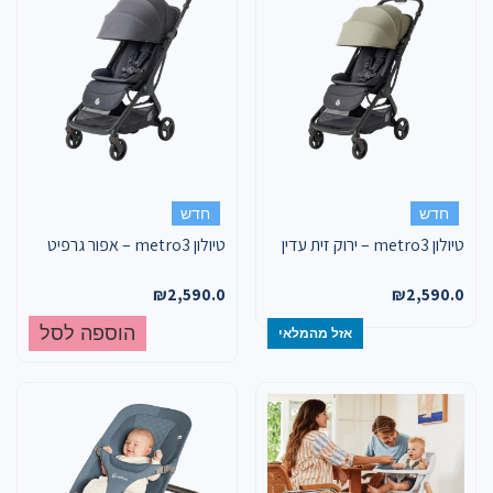
חדש
חדש
טיולון metro3 – ירוק זית עדין
טיולון metro3 – אפור גרפיט
₪
2,590.0
₪
2,590.0
הוספה לסל
אזל מהמלאי