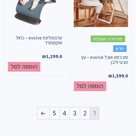
טרמפולינת evolve – כחול
מהדורה מוגבלת
אוקספורד
חדש
₪
1,299.0
סט כסא אוכל evolve – עץ
טבעי ולבן
הוספה לסל
₪
1,599.0
הוספה לסל
←
5
4
3
2
1