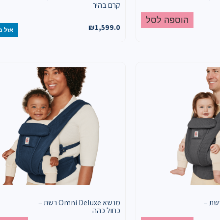
קרם בהיר
הוספה לסל
₪
1,599.0
אזל מ
Omni Deluxe רשת –
מנשא Omni Deluxe רשת –
כחול כהה