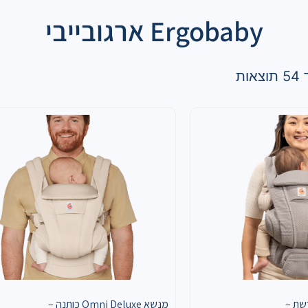
Ergobaby ארגובייבי
Omni Deluxe רשת –
מנשא Omni Deluxe כותנה –