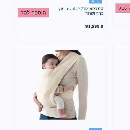
חדש
 לסל
סט כסא אוכל evolve – עץ
הוספה לסל
כהה ושחור
₪
1,599.0