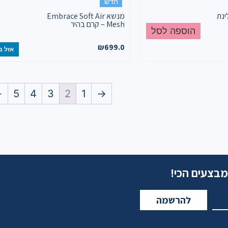
חדש
ינת
מנשא Embrace Soft Air
Mesh – קרם בהיר
הוספה לסל
₪
699.0
אזל מ
←
5
4
3
2
1
→
מבצעים הכי!
להרשמה