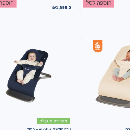
הוספה לסל
הוספה
₪
1,599.0
מהדורה מוגבלת
ev – קרם
טרמפולינת evolve – כחול