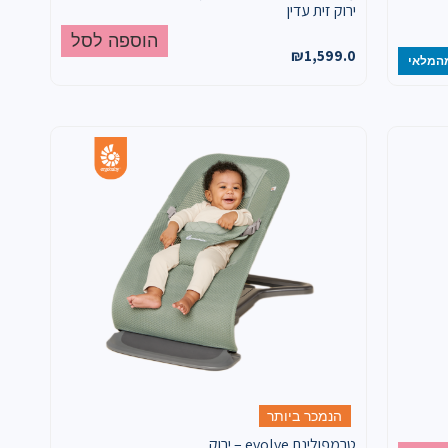
ירוק זית עדין
הוספה לסל
₪
1,599.0
המלאי
הנמכר ביותר
טרמפולינת evolve – ירוק