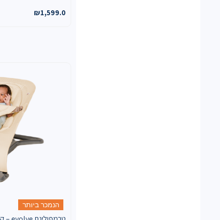
₪
1,599.0
הנמכר ביותר
טרמפולינת olve