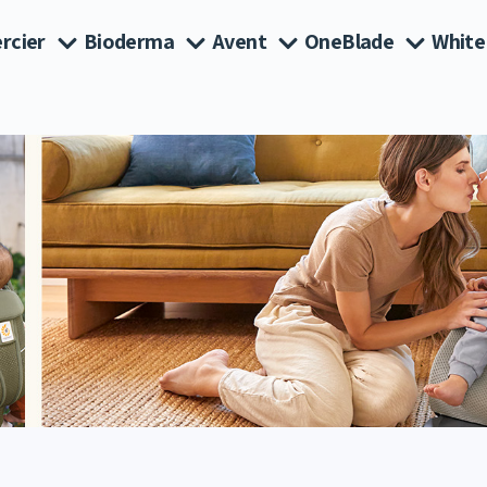
rcier
Bioderma
Avent
OneBlade
White