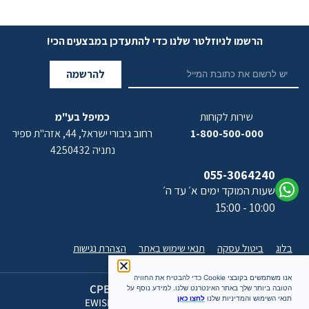
הרשמו לניוזלטר שלנו כדי להתעדכן במבצעים הכי!
להרשמה
שירות לקוחות
כמיפל בע"מ
1-800-500-000
רחוב גיבורי ישראל, 44, אזה"ת ספיר
נתניה 4250432
055-3064240
שעות המוקד ימים א׳ עד ה׳
10:00 - 15:00
בלוג
ביטול עסקה
תנאי שימוש באתר
הצהרת נגישות
אנו משתמשים בקובצי Cookie כדי להבטיח את החוויה
כל הזכויות שמורות 2026 CPB
הטובה ביותר שלך באתר האינטרנט שלנו. למידע נוסף על
תנאי השימוש והמדיניות שלנו
לחצו כאן
האתר מעוצב ומתוחזק על ידי EWISE