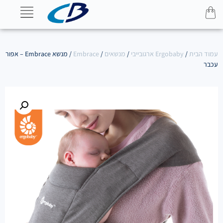
עמוד הבית
/
Ergobaby ארגובייבי
/
מנשאים
/
Embrace
/ מנשא Embrace – אפור
עכבר