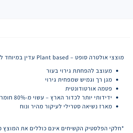
תיאור
מוצצי אולטרה סופט
Plant based –
עדין במיוחד ל
מעוצב להפחתת גירוי בעור
מגן רך וגמיש שמפחית גירוי
פטמה אורטודונטית
ידידותי יותר לכדור הארץ – עשוי מ-80% חומרים ממקור צמחי*
מארז נשיאה סטרילי לעיקור מהיר ונוח
*חלקי הפלסטיק הקשיחים אינם כוללים את המוצץ מ