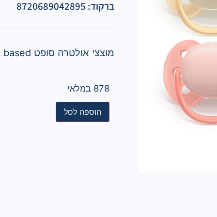
ברקוד: 8720689042895
מוצצי אולטרה סופט Plant based – עדין במיוחד לעור רגיש
878 במלאי
הוספה לסל