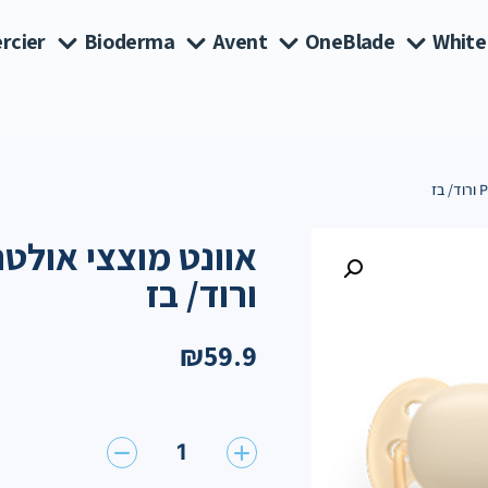
rcier
Bioderma
Avent
OneBlade
White
ורוד/ בז
₪
59.9
1