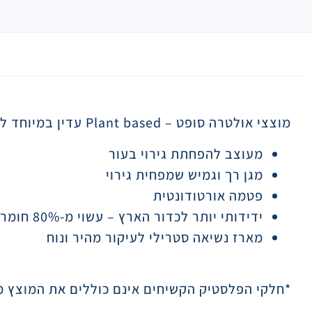
תיאור
מוצצי אולטרה סופט
Plant based –
עדין במיוחד ל
מעוצב להפחתת גירוי בעור
מגן רך וגמיש שמפחית גירוי
פטמה אורטודונטית
ידידותי יותר לכדור הארץ – עשוי מ-80% חומרים ממקור צמחי*
מארז נשיאה סטרילי לעיקור מהיר ונוח
*חלקי הפלסטיק הקשיחים אינם כוללים את המוצץ מ