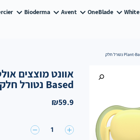
rcier
Bioderma
Avent
OneBlade
White
Based נטורל חלק
₪
59.9
1