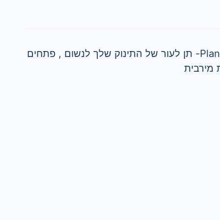
מוצצי אולטרה אייר Plant-based- תן לעור של התינוק שלך לנשום , פתחים
ת מירבית