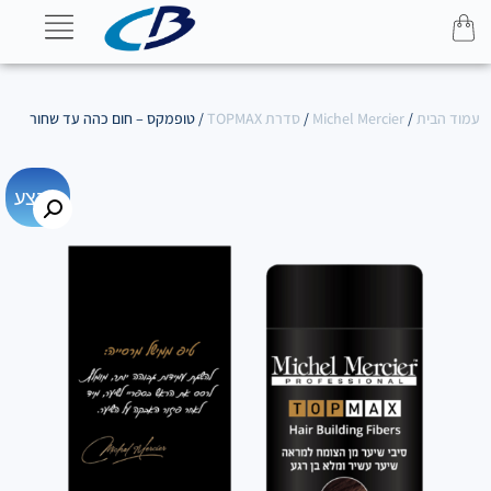
עמוד הבית
/
Michel Mercier
/
סדרת TOPMAX
/ טופמקס – חום כהה עד שחור
מבצע