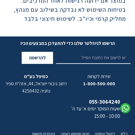
במוצר אם ידועה רגישות לאחד המרכיבים.
בטיחות השימוש לא נבדקה בשילוב עם מגהץ,
מחליק קרמי וכיו"ב. לשימוש חיצוני בלבד
הרשמו לניוזלטר שלנו כדי להתעדכן במבצעים הכי!
להרשמה
שירות לקוחות
כמיפל בע"מ
1-800-500-000
רחוב גיבורי ישראל, 44, אזה"ת ספיר
נתניה 4250432
055-3064240
שעות המוקד ימים א׳ עד ה׳
10:00 - 15:00
בלוג
ביטול עסקה
תנאי שימוש באתר
הצהרת נגישות