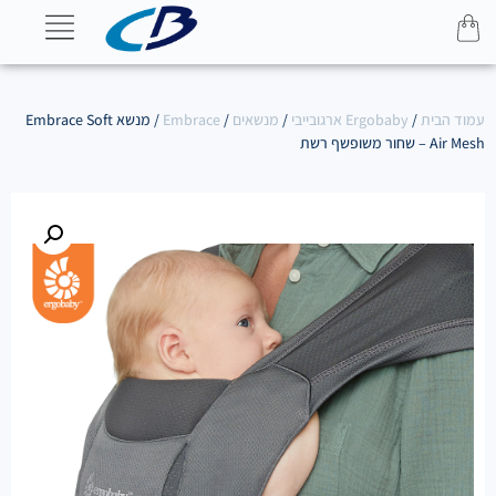
עמוד הבית
/
Ergobaby ארגובייבי
/
מנשאים
/
Embrace
/ מנשא Embrace Soft
Air Mesh – שחור משופשף רשת