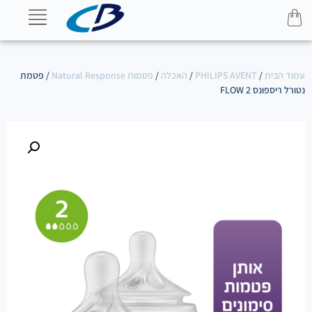
עמוד הבית
/
PHILIPS AVENT
/
האכלה
/
פטמות Natural Response
/ פטמת
נטורל ריספונס FLOW 2