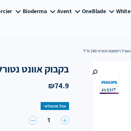
rcier
Bioderma
Avent
OneBlade
White
רל ריספונס זכוכית 240 מ"ל
בקבוק אוונט נטורל ריס
₪
74.9
אזל מהמלאי
1