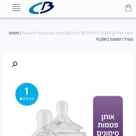
עמוד הבית
/
PHILIPS AVENT
/
האכלה
/
פטמות Natural Response
/ פטמת
נטורל ריספונס FLOW 1