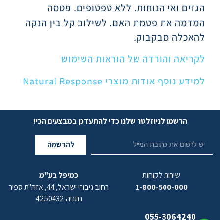
הגזים ואי הנוחות. ללא טפטופים. פטמה
המדמה את פטמת האם. לשילוב קל בין הנקה
להאכלה מבקבוק.
לקריאה והורדה של הוראות השימוש
למידע נוסף אודות מוצרי Natural Response
הרשמו לניוזלטר שלנו כדי להתעדכן במבצעים הכי!
להרשמה
שירות לקוחות
כמיפל בע"מ
1-800-500-000
רחוב גיבורי ישראל, 44, אזה"ת ספיר
נתניה 4250432
055-3064240