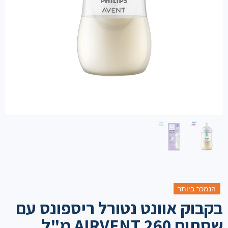
הנמכר ביותר
בקבוק אוונט נטורל ריספונס עם
שסתום AIRVENT 260 מ"ל