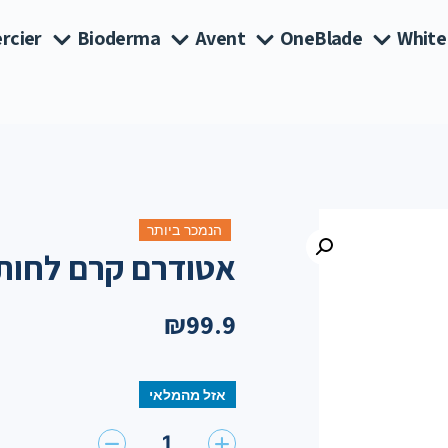
rcier
Bioderma
Avent
OneBlade
White
הנמכר ביותר
אטודרם קרם לחות אינט
₪
99.9
אזל מהמלאי
1