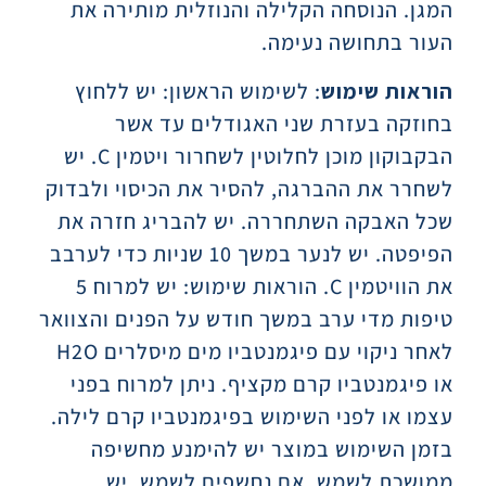
המגן. הנוסחה הקלילה והנוזלית מותירה את
העור בתחושה נעימה.
הוראות שימוש
: לשימוש הראשון: יש ללחוץ
בחוזקה בעזרת שני האגודלים עד אשר
הבקבוקון מוכן לחלוטין לשחרור ויטמין C. יש
לשחרר את ההברגה, להסיר את הכיסוי ולבדוק
שכל האבקה השתחררה. יש להבריג חזרה את
הפיפטה. יש לנער במשך 10 שניות כדי לערבב
את הוויטמין C. הוראות שימוש: יש למרוח 5
טיפות מדי ערב במשך חודש על הפנים והצוואר
לאחר ניקוי עם פיגמנטביו מים מיסלרים H2O
או פיגמנטביו קרם מקציף. ניתן למרוח בפני
עצמו או לפני השימוש בפיגמנטביו קרם לילה.
בזמן השימוש במוצר יש להימנע מחשיפה
ממושכת לשמש. אם נחשפים לשמש, יש