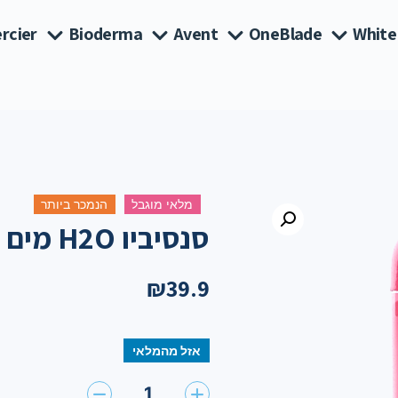
rcier
Bioderma
Avent
OneBlade
White
מלאי מוגבל
הנמכר ביותר
סנסיביו H2O מים מיסלרים 100 מ"ל
₪
39.9
אזל מהמלאי
1