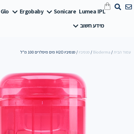
 Glo
Ergobaby
Sonicare
Lumea IPL
מידע חשוב
עמוד הבית
/
Bioderma
/
סנסיביו
/ סנסיביו H2O מים מיסלרים 100 מ"ל