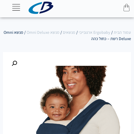
עמוד הבית
/
Ergobaby ארגובייבי
/
מנשאים
/
מנשא Omni Deluxe
/ מנשא Omni
Deluxe רשת – כחול כהה