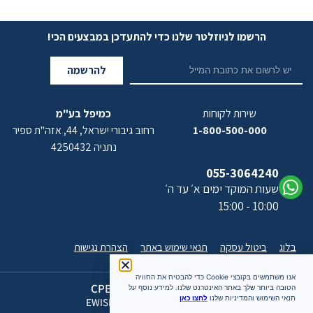
הרשמו לניוזלטר שלנו כדי להתעדכן במבצעים הכי!
להרשמה
שירות לקוחות
כמיפל בע"מ
1-800-500-000
רחוב גיבורי ישראל, 44, אזה"ת ספיר
נתניה 4250432
055-3064240
שעות המוקד ימים א׳ עד ה׳
10:00 - 15:00
בלוג
ביטול עסקה
תנאי שימוש באתר
הצהרת נגישות
אנו משתמשים בקובצי Cookie כדי להבטיח את החוויה
כל הזכויות שמורות 2026 CPB
הטובה ביותר שלך באתר האינטרנט שלנו. למידע נוסף על
תנאי השימוש והמדיניות שלנו
לחצו כאן
האתר מעוצב ומתוחזק על ידי EWISE