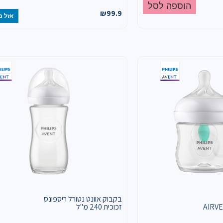
הוספה לסל
₪
99.9
אזל מ
בקבוק אוונט נטורל ריספונס
ם שסתום AIRVENT
זכוכית 240 מ"ל