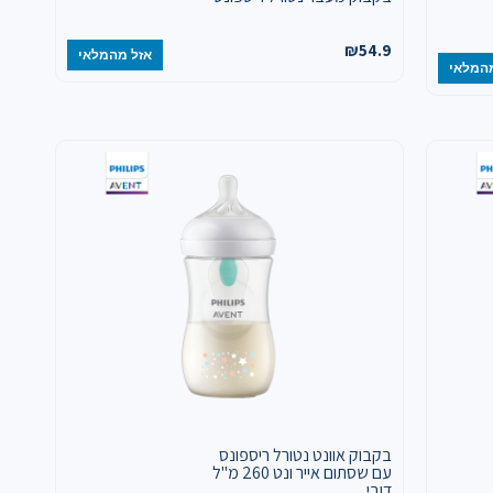
₪
54.9
אזל מהמלאי
המלאי
בקבוק אוונט נטורל ריספונס
עם שסתום אייר ונט 260 מ"ל
דובי