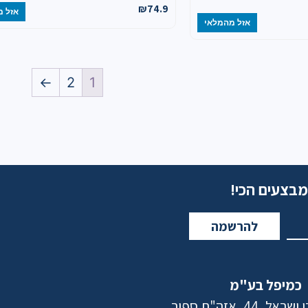
₪
74.9
אזל מ
אזל מהמלאי
←
2
1
מבצעים הכי!
להרשמה
כמיפל בע"מ
 44, אזה"ת ספיר