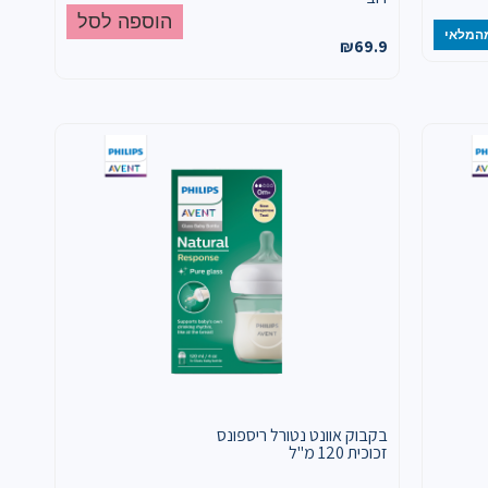
הוספה לסל
המלאי
₪
69.9
בקבוק אוונט נטורל ריספונס
זכוכית 120 מ"ל