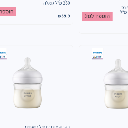
260 מ"ל קואלה
ונס
הוספה
הוספה לסל
₪
59.9
בקבוק אוונט נטורל ריספונס