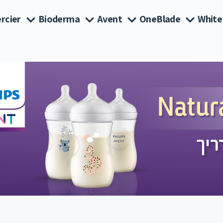
rcier
Bioderma
Avent
OneBlade
White