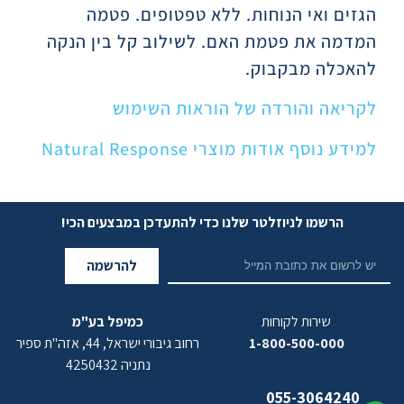
הגזים ואי הנוחות. ללא טפטופים. פטמה
המדמה את פטמת האם. לשילוב קל בין הנקה
להאכלה מבקבוק.
לקריאה והורדה של הוראות השימוש
למידע נוסף אודות מוצרי Natural Response
הרשמו לניוזלטר שלנו כדי להתעדכן במבצעים הכי!
להרשמה
שירות לקוחות
כמיפל בע"מ
1-800-500-000
רחוב גיבורי ישראל, 44, אזה"ת ספיר
נתניה 4250432
055-3064240