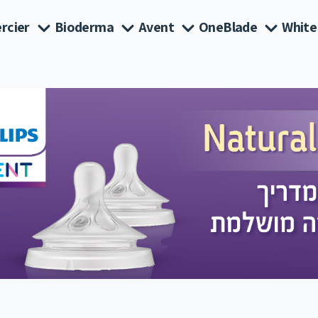
rcier
Bioderma
Avent
OneBlade
White