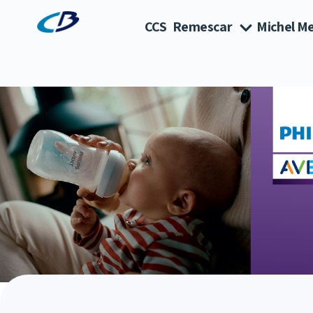
CCS
Remescar
Michel Me