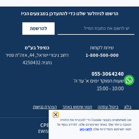
הרשמו לניוזלטר שלנו כדי להתעדכן במבצעים הכי!
להרשמה
שירות לקוחות
כמיפל בע"מ
1-800-500-000
רחוב גיבורי ישראל, 44, אזה"ת ספיר
נתניה 4250432
055-3064240
שעות המוקד ימים א׳ עד ה׳
10:00 - 15:00
בלוג
ביטול עסקה
תנאי שימוש באתר
הצהרת נגישות
אנו משתמשים בקובצי Cookie כדי להבטיח את החוויה
כל הזכויות שמורות 2026 CPB
הטובה ביותר שלך באתר האינטרנט שלנו. למידע נוסף על
תנאי השימוש והמדיניות שלנו
לחצו כאן
האתר מעוצב ומתוחזק על ידי EWISE