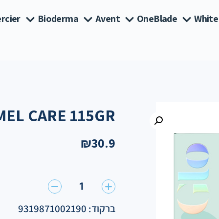
rcier
Bioderma
Avent
OneBlade
White
MEL CARE 115GR
₪
30.9
1
ברקוד: 9319871002190