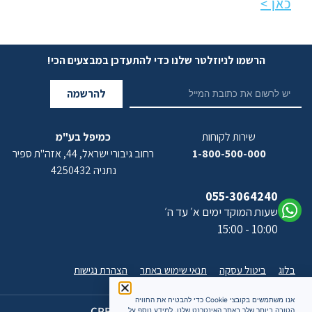
כאן >
הרשמו לניוזלטר שלנו כדי להתעדכן במבצעים הכי!
להרשמה
שירות לקוחות
כמיפל בע"מ
1-800-500-000
רחוב גיבורי ישראל, 44, אזה"ת ספיר
נתניה 4250432
055-3064240
שעות המוקד ימים א׳ עד ה׳
10:00 - 15:00
בלוג
ביטול עסקה
תנאי שימוש באתר
הצהרת נגישות
אנו משתמשים בקובצי Cookie כדי להבטיח את החוויה
כל הזכויות שמורות 2026 CPB
הטובה ביותר שלך באתר האינטרנט שלנו. למידע נוסף על