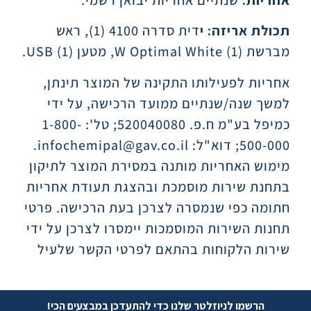
אחריות:
שנתיים אחריות יבואן רשמי.
תכולת אריזה: י
דית סדרה 4100 (1), ראש
מברשת W Optimal White (1), מטען USB (1).
אחריות לפעילותו התקינה של המוצר תינתן,
למשך שנה/שנתיים ממועד הרכישה, על ידי
כמיפל בע"מ ח.פ. 520040080; טל': 1-800-
500-000; דוא"ל: infochemipal@gav.co.il.
מימוש האחריות מותנה במסירת המוצר לתיקון
בתחנת שירות מוסמכת ובהצגת תעודת אחריות
חתומה כפי שנמסרה לצרכן בעת הרכישה. פרטי
תחנות השירות המוסמכות יימסרו לצרכן על ידי
שירות הלקוחות בהתאם לפרטי הקשר שלעיל
הרשמו לניוזלטר שלנו כדי להתעדכן במבצעים הכי!