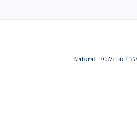
משאבת חלב אוונט נטורל חשמלית דו צדדית. בהשראת השילוב הייחודי בין יניקה ועיסוי בהנקה טבעית, משלבת טכנולוגיית Natural