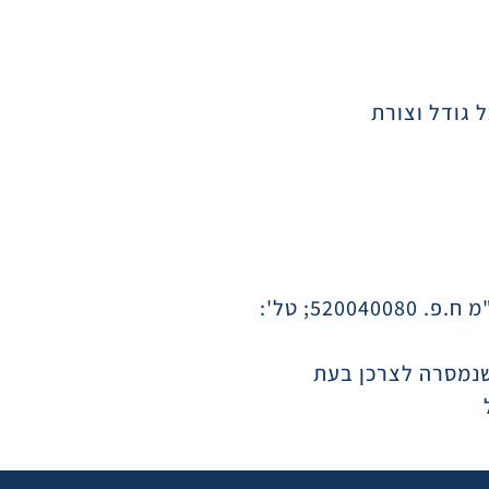
 גודל וצורת
אחריות לפעילותו התקינה של המוצר תינתן, למשך שנתיים/שנה ממועד הרכישה, על ידי היבואן, כמיפל בע"מ ח.פ. 520040080; טל':
שנמסרה לצרכן בעת