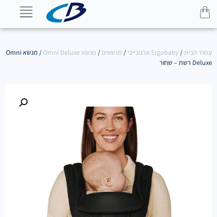
עמוד הבית
/
Ergobaby ארגובייבי
/
מנשאים
/
מנשא Omni Deluxe
/ מנשא Omni
Deluxe רשת – שחור