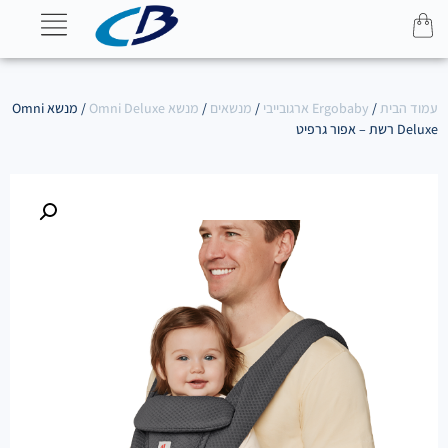
עמוד הבית
/
Ergobaby ארגובייבי
/
מנשאים
/
מנשא Omni Deluxe
/ מנשא Omni
Deluxe רשת – אפור גרפיט