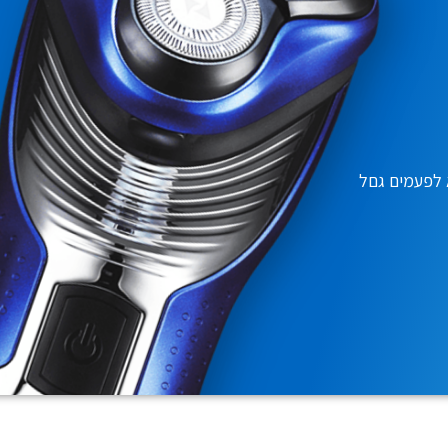
 לפעמים גםל