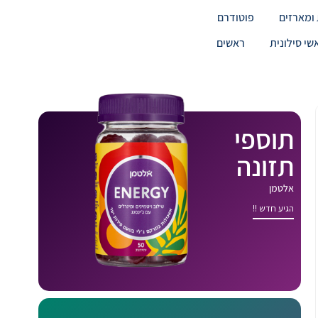
ומארזים
פוטודרם
שי סילונית
ראשים
תוספי
תזונה
אלטמן
הגיע חדש !!