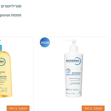
סטריליזטורים
פטמות Natural Response
מבצע
הנמכר ביותר
הנמכר ביותר