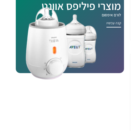
מוצרי פיליפס אוונט
לורם איפסום
קנה עכשיו