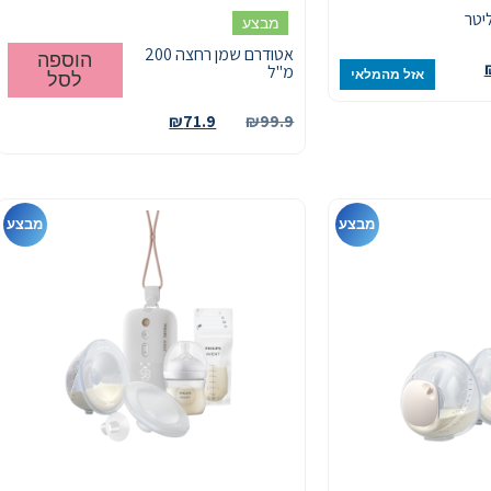
מבצע
אטודרם שמן רחצה 200
הוספה
מ"ל
אזל מהמלאי
לסל
₪
71.9
₪
99.9
מבצע
מבצע