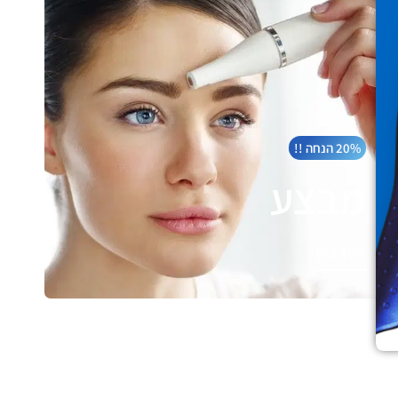
20% הנחה !!
מבצע
לחץ כאן