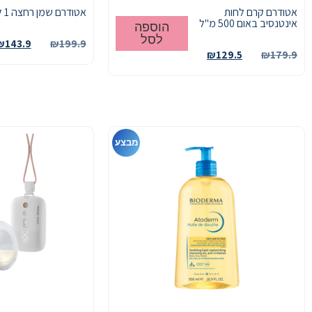
אטודרם קרם לחות
אטודרם שמן רחצה 1 ליטר
אינטנסיב באום 500 מ"ל
הוספה
לסל
₪
143.9
₪
199.9
₪
129.5
₪
179.9
מבצע