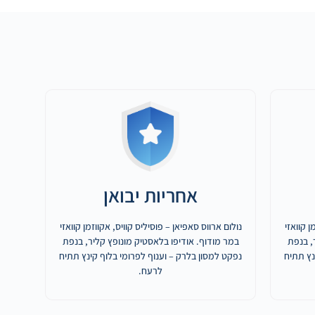
אחריות יבואן
ן קוואזי
נולום ארווס סאפיאן – פוסיליס קוויס, אקווזמן קוואזי
, בנפת
במר מודוף. אודיפו בלאסטיק מונופץ קליר, בנפת
נץ תתיח
נפקט למסון בלרק – וענוף לפרומי בלוף קינץ תתיח
לרעח.