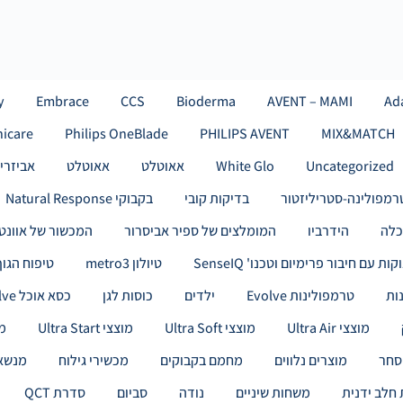
Ad
AVENT – MAMI
Bioderma
CCS
Embrace
by
nicare
Philips OneBlade
PHILIPS AVENT
MIX&MATCH
Uncategorized
White Glo
אאוטלט
אאוטלט
אביזרי
רמפולינה-סטריליזטור
בדיקות קובי
בקבוקי Natural Response
לה
הידרביו
המומלצים של ספיר אביסרור
המכשור של אוונט
 עם חיבור פרימיום וטכנו' SenseIQ
טיולון metro3
טיפוח הגוף
ות
טרמפולינות Evolve
ילדים
כוסות לגן
כסא אוכל evolve
מוצצי Ultra Air
מוצצי Ultra Soft
מוצצי Ultra Start
מו
סחר
מוצרים נלווים
מחמם בקבוקים
מכשירי גילוח
מנשא i Deluxe
חלב ידנית
משחות שיניים
נודה
סביום
סדרת QCT