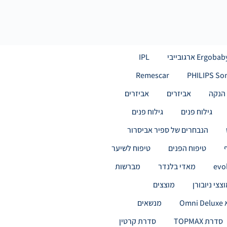
Ergoba ארגובייבי
IPL
Remescar
PHILIPS So
 הנקה
אביזרים
אביזרים
גילוח פנים
גילוח פנים
הנבחרים של ספיר אביסרור
טיפוח הפנים
טיפוח לשיער
מאדי בלנדר
מברשות
צצי ניובורן
מוצצים
Omn
מנשאים
סדרת TOPMAX
סדרת קרטין