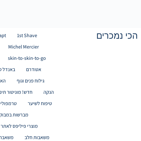
הכי נמכרים
apt
1st Shave
Michel Mercier
skin-to-skin-to-go
אטודרם
באנדל ט
גילוח פנים וגוף
האכ
הנקה
חדש! מוניטור תינוקות
טיפוח לשיער
טרמפולינ
מברשות במבוק
מוצרי פיליפס לאתר 
משאבות חלב
משאבת 