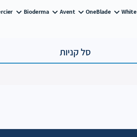
rcier
Bioderma
Avent
OneBlade
White
סל קניות