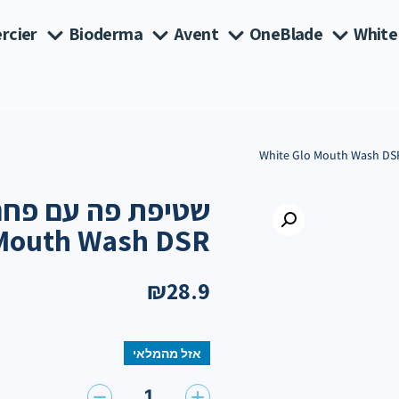
rcier
Bioderma
Avent
OneBlade
White
Mouth Wash DSR
₪
28.9
אזל מהמלאי
1