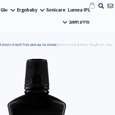
 Glo
Ergobaby
Sonicare
Lumea IPL
מידע חשוב
עמוד הבית
/
White Glo
/
מוצרים נלווים
/ שטיפת פה עם פחם פעיל להסרת כתמים White Glo Mouth Wash DSR