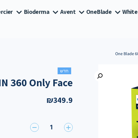
rcier
Bioderma
Avent
OneBlade
White
חדש
IN 360 Only Face
₪
349.9
1