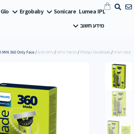
 Glo
Ergobaby
Sonicare
Lumea IPL
מידע חשוב
עמוד הבית
/
Philips OneBlade
/
מכשירי גילוח
/
גילוח פנים
/ One Blade 60 MIN 360 Only Face