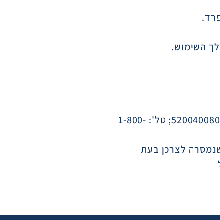
לך השימוש.
אחריות לפעילותו התקינה של המוצר תינתן, למשך שנתיים/שנה ממועד הרכישה, על ידי כמיפל בע"מ ח.פ. 520040080; טל': 1-800-
שנמסרה לצרכן בעת