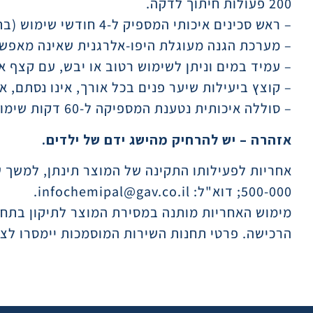
200 פעולות חיתוך לדקה.
– ראש סכינים איכותי המספיק ל-4 חודשי שימוש (בתדירות דו שבועית). סכינים חלופיות זמינות לרכישה בנפרד.
– מערכת הגנה מעוגלת היפו-אלרגנית שאינה מאפש
– עמיד במים וניתן לשימוש רטוב או יבש, עם קצף א
– קוצץ ביעילות שיער פנים בכל אורך, אינו נסתם, א
– סוללה איכותית נטענת המספיקה ל-60 דקות שימוש אלחוטי לאחר 8 שעות טעינה.
אזהרה –
יש להרחיק מהישג ידם של ילדים.
500-000; דוא"ל: infochemipal@gav.co.il.
מימוש האחריות מותנה במסירת המוצר לתיקון בתח
הרכישה. פרטי תחנות השירות המוסמכות יימסרו לצ