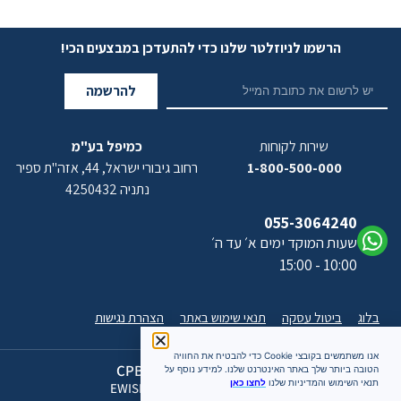
הרשמו לניוזלטר שלנו כדי להתעדכן במבצעים הכי!
להרשמה
שירות לקוחות
כמיפל בע"מ
1-800-500-000
רחוב גיבורי ישראל, 44, אזה"ת ספיר
נתניה 4250432
055-3064240
שעות המוקד ימים א׳ עד ה׳
10:00 - 15:00
בלוג
ביטול עסקה
תנאי שימוש באתר
הצהרת נגישות
אנו משתמשים בקובצי Cookie כדי להבטיח את החוויה
כל הזכויות שמורות 2026 CPB
הטובה ביותר שלך באתר האינטרנט שלנו. למידע נוסף על
תנאי השימוש והמדיניות שלנו
לחצו כאן
האתר מעוצב ומתוחזק על ידי EWISE