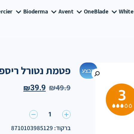
rcier
Bioderma
Avent
OneBlade
White
פטמת נטורל ריספונס  3
מבצע
₪
49.9
₪
39.9
1
ברקוד: 8710103985129