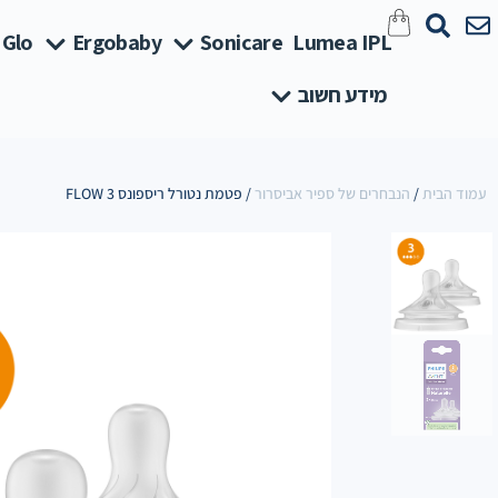
 Glo
Ergobaby
Sonicare
Lumea IPL
מידע חשוב
עמוד הבית
/
הנבחרים של ספיר אביסרור
/ פטמת נטורל ריספונס FLOW 3