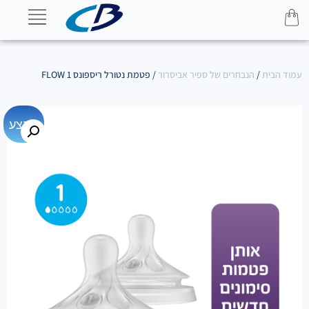
עמוד הבית
/
הנבחרים של ספיר אביסרור
/ פטמת נטורל ריספונס FLOW 1
מבצע