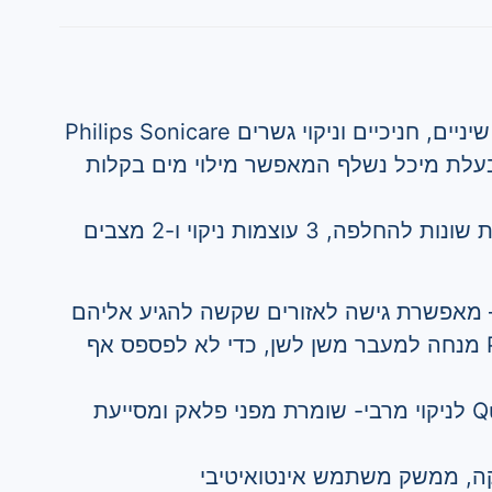
סילונית מים אלחוטית לניקוי שיניים, חניכיים וניקוי גשרים Philips Sonicare
Cordless Power Flos בעלת מיכל נשלף המאפשר מילוי מים בקלות
עד 12 זרמי מים שונים, 2 פיות שונות להחלפה, 3 עוצמות ניקוי ו-2 מצבים
טכנולוגיית Pulse Wave מנחה למעבר משן לשן, כדי לא לפספס אף
טכנולוגיית Quad Stream לניקוי מרבי- שומרת מפני פלאק ומסייעת
קה, ממשק משתמש אינטואיטיבי