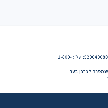
אחריות לפעילותו התקינה של המוצר תינתן, למשך שנתיים/שנה ממועד הרכישה, על ידי כמיפל בע"מ ח.פ. 520040080; טל': 1-800-
שנמסרה לצרכן בעת