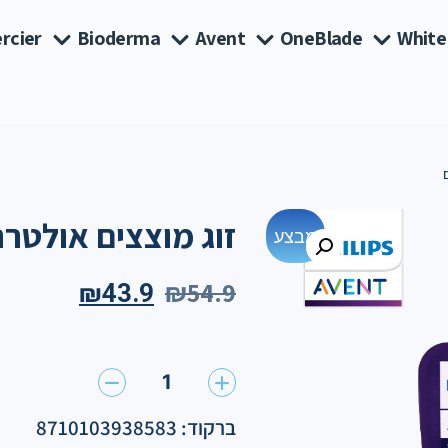
rcier
Bioderma
Avent
OneBlade
White
זוג מוצצים אולטרה סופט 6-18
מבצע
₪
54.9
₪
43.9
1
ברקוד: 8710103938583