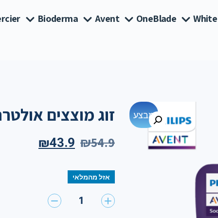
rcier
Bioderma
Avent
OneBlade
White
זוג מוצצים אולטרה סופט 0-6
מבצע
₪
54.9
₪
43.9
אזל מהמלאי
1