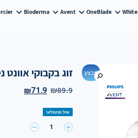
rcier
Bioderma
Avent
OneBlade
White
זוג בקבוקי אוונט נטורל
מבצע
₪
89.9
₪
71.9
אזל מהמלאי
1