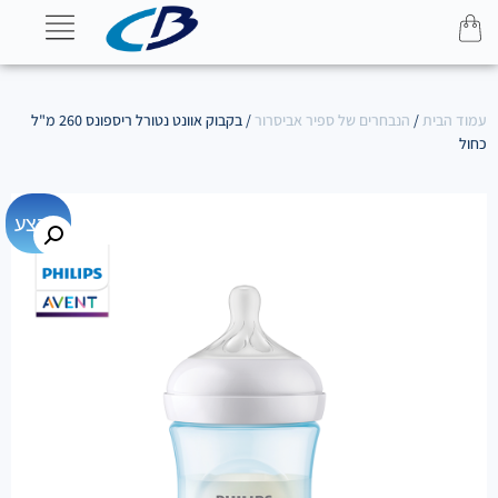
עמוד הבית
/
הנבחרים של ספיר אביסרור
/ בקבוק אוונט נטורל ריספונס 260 מ"ל
כחול
מבצע