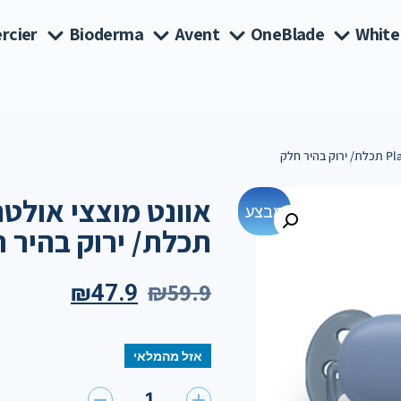
rcier
Bioderma
Avent
OneBlade
White
מבצע
תכלת/ ירוק בהיר 
₪
59.9
₪
47.9
אזל מהמלאי
1