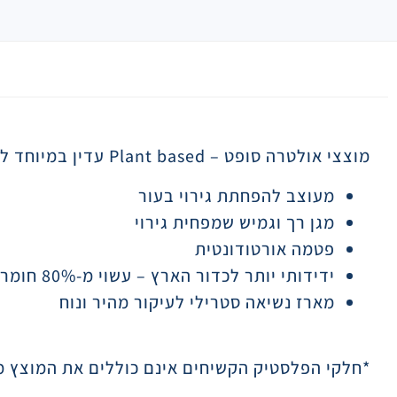
תיאור
מוצצי אולטרה סופט
Plant based –
עדין במיוחד ל
מעוצב להפחתת גירוי בעור
מגן רך וגמיש שמפחית גירוי
פטמה אורטודונטית
ידידותי יותר לכדור הארץ – עשוי מ-80% חומרים ממקור צמחי*
מארז נשיאה סטרילי לעיקור מהיר ונוח
*חלקי הפלסטיק הקשיחים אינם כוללים את המוצץ מ