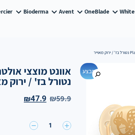
rcier
Bioderma
Avent
OneBlade
White
מבצע
נטורל בז' / ירוק מא
₪
59.9
₪
47.9
1