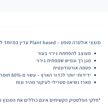
תיאור
מוצצי אולטרה סופט
Plant based –
עדין במיוחד ל
מעוצב להפחתת גירוי בעור
מגן רך וגמיש שמפחית גירוי
פטמה אורטודונטית
ידידותי יותר לכדור הארץ – עשוי מ-80% חומרים ממקור צמחי*
מארז נשיאה סטרילי לעיקור מהיר ונוח
*חלקי הפלסטיק הקשיחים אינם כוללים את המוצץ מ