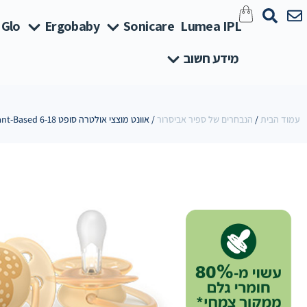
 Glo
Ergobaby
Sonicare
Lumea IPL
מידע חשוב
עמוד הבית
/
הנבחרים של ספיר אביסרור
/ אוונט מוצצי אולטרה סופט Plant-Based 6-18 נטורל בז' / ירוק מאוייר