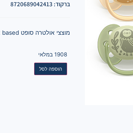
ברקוד: 8720689042413
מוצצי אולטרה סופט Plant based – עדין במיוחד לעור רגיש
1908 במלאי
הוספה לסל