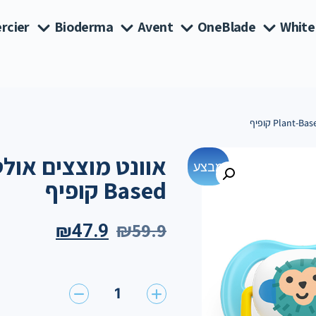
rcier
Bioderma
Avent
OneBlade
White
מבצע
Based קופיף
₪
59.9
₪
47.9
1