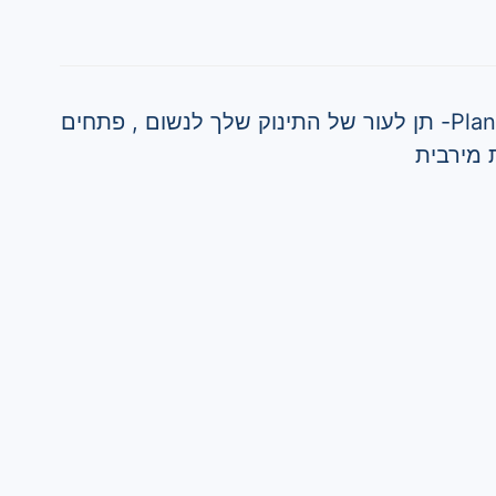
מוצצי אולטרה אייר Plant-based- תן לעור של התינוק שלך לנשום , פתחים
ת מירבית