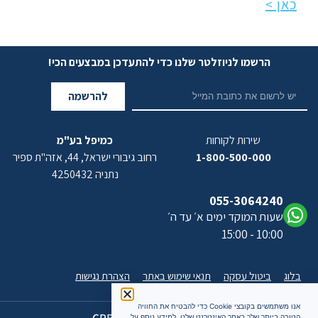
כאן >
הרשמו לניוזלטר שלנו כדי להתעדכן במבצעים הכי!
להרשמה
שירות לקוחות
כמיפל בע"מ
1-800-500-000
רחוב גיבורי ישראל, 44, אזה"ת ספיר
נתניה 4250432
055-3064240
שעות המוקד ימים א׳ עד ה׳
10:00 - 15:00
בלוג
ביטול עסקה
תנאי שימוש באתר
הצהרת נגישות
אנו משתמשים בקובצי Cookie כדי להבטיח את החוויה
כל הזכויות שמורות 2026 CPB
הטובה ביותר שלך באתר האינטרנט שלנו. למידע נוסף על